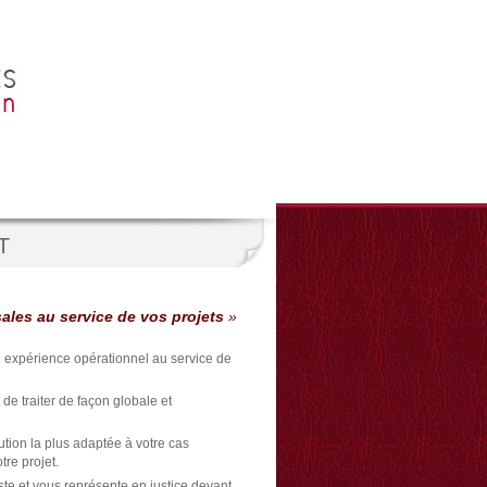
T
ales au service de vos projets
»
xpérience opérationnel au service de
 de traiter de façon globale et
ution la plus adaptée à votre cas
re projet.
 et vous représente en justice devant