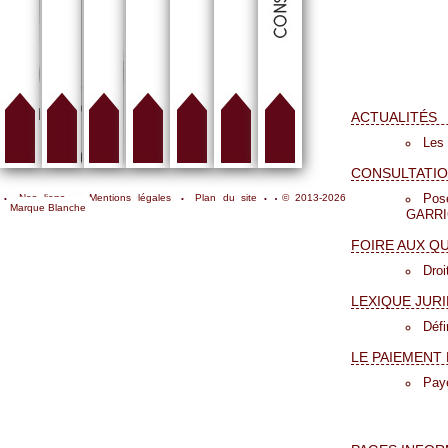
ACTUALITÉS
Les
CONSULTATIO
Pose
Nos liens
Mentions légales
Plan du site
© 2013-2026
Marque Blanche
GARR
FOIRE AUX Q
Droi
LEXIQUE JUR
Déf
LE PAIEMENT 
Pay