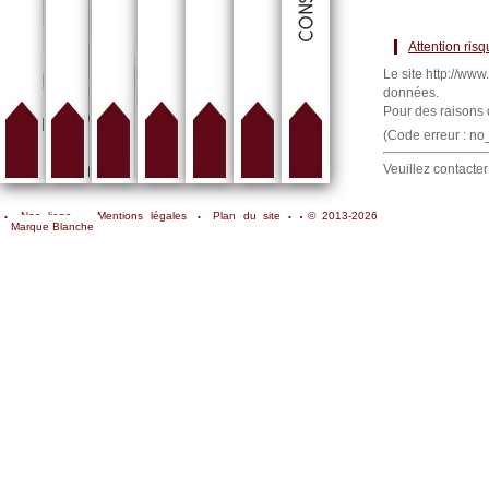
Attention ris
Le site http://www
données.
Pour des raisons 
(Code erreur : n
Veuillez contacter
Nos liens
Mentions légales
Plan du site
© 2013-2026
Marque Blanche