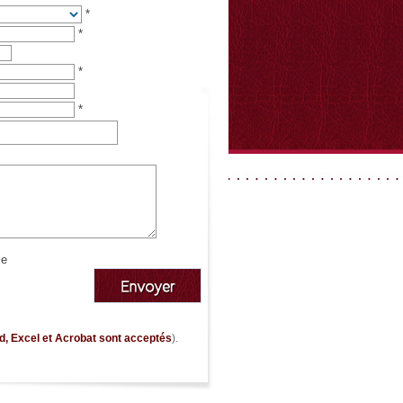
*
*
*
*
ie
d, Excel et Acrobat sont acceptés
).