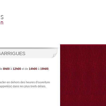
GARRIGUES
 de
8h00
à
12h00
et de
14h00
à
19h00
,
acter en dehors des heures d'ouverture
appelé(e) dans les plus brefs délais.