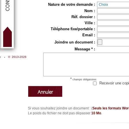
Nature de votre demande :
Nom :
Réf. dossier :
Ville :
Téléphone fixe/portable :
Email :
Joindre un document :
Message
*
:
e
© 2013-2026
*
champs obligatoires
Recevoir une cop
Si vous souhaitez joindre un document : (
Seuls les formats Wor
Le poids du fichier ne doit pas dépasser
10 Mo
.